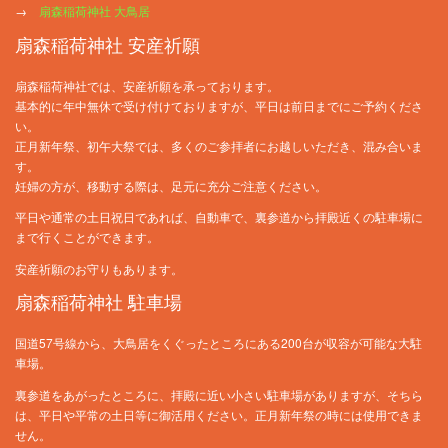
→
扇森稲荷神社 大鳥居
扇森稲荷神社 安産祈願
扇森稲荷神社では、安産祈願を承っております。
基本的に年中無休で受け付けておりますが、平日は前日までにご予約くださ
い。
正月新年祭、初午大祭では、多くのご参拝者にお越しいただき、混み合いま
す。
妊婦の方が、移動する際は、足元に充分ご注意ください。
平日や通常の土日祝日であれば、自動車で、裏参道から拝殿近くの駐車場に
まで行くことができます。
安産祈願のお守りもあります。
扇森稲荷神社 駐車場
国道57号線から、大鳥居をくぐったところにある200台が収容が可能な大駐
車場。
裏参道をあがったところに、拝殿に近い小さい駐車場がありますが、そちら
は、平日や平常の土日等に御活用ください。正月新年祭の時には使用できま
せん。