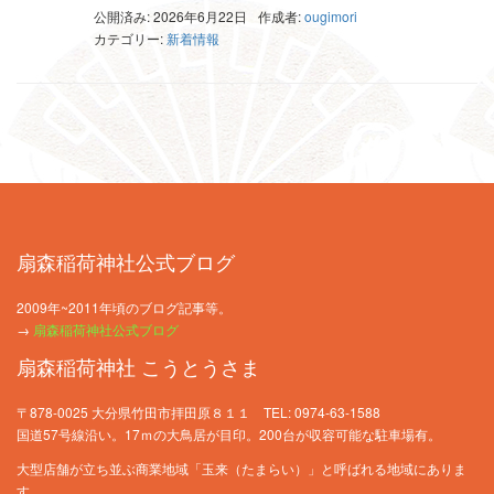
公開済み: 2026年6月22日
作成者:
ougimori
カテゴリー:
新着情報
扇森稲荷神社公式ブログ
2009年~2011年頃のブログ記事等。
→
扇森稲荷神社公式ブログ
扇森稲荷神社 こうとうさま
〒878-0025 大分県竹田市拝田原８１１ TEL: 0974-63-1588
国道57号線沿い。17ｍの大鳥居が目印。200台が収容可能な駐車場有。
大型店舗が立ち並ぶ商業地域「玉来（たまらい）」と呼ばれる地域にありま
す。