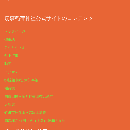
扇森稲荷神社公式サイトのコンテンツ
トップページ
御由緒
こうとうさま
年中行事
動画
アクセス
御祈願 御札 御守 奉納
稲荷橋
扇森山横穴墓と稲荷山横穴墓群
大鳥居
竹田市扇森山横穴出土遺物
扇森横穴 竹田市史（上巻） 昭和５９年