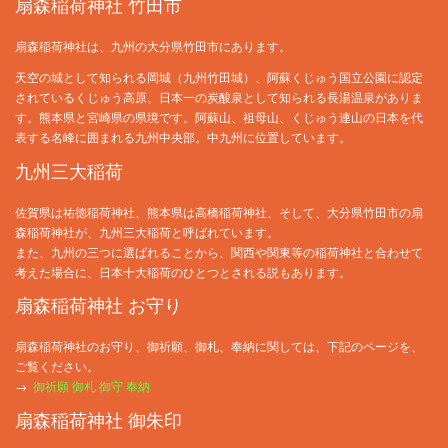
扇森稲荷神社 竹田市
扇森稲荷神社は、九州の大分県竹田市にあります。
天空の城として知られる岡城（九州竹田城）、阿蘇くじゅう国立公園に認定
されているくじゅう高原、日本一の炭酸泉として知られる長湯温泉がありま
す。熊本県と宮崎県の県境です。阿蘇山、祖母山、くじゅう連山の日本を代
表する名峰に囲まれる九州中央部。中九州に位置しています。
九州三大稲荷
佐賀県は祐徳稲荷神社、熊本県は高橋稲荷神社、そして、大分県竹田市の扇
森稲荷神社が、九州三大稲荷と呼ばれています。
また、九州の三つに選ばれることから、関西や関東等の稲荷神社と合わせて
考えた場合に、日本十大稲荷のひとつとされる説もあります。
扇森稲荷神社 お守り
扇森稲荷神社のお守り、御祈願、御札、奉納に関しては、下記のページを、
ご覧ください。
→
御祈願 御札 御守 奉納
扇森稲荷神社 御朱印