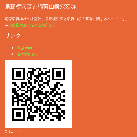
扇森横穴墓と稲荷山横穴墓群
扇森稲荷神社の祖霊社、扇森横穴墓と稲荷山横穴墓群に関するページです。
→
扇森横穴墓と稲荷山横穴墓群
リンク
岡城.com
道の駅あさじ
QRコード