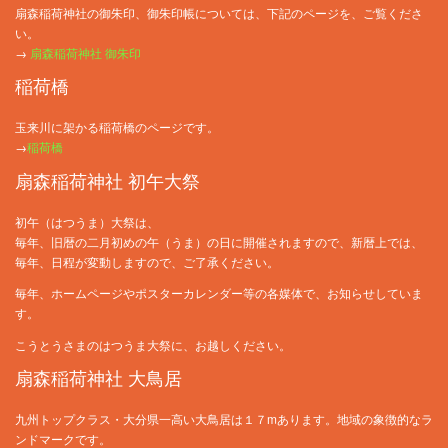
扇森稲荷神社の御朱印、御朱印帳については、下記のページを、ご覧くださ
い。
→
扇森稲荷神社 御朱印
稲荷橋
玉来川に架かる稲荷橋のページです。
→
稲荷橋
扇森稲荷神社 初午大祭
初午（はつうま）大祭は、
毎年、旧暦の二月初めの午（うま）の日に開催されますので、新暦上では、
毎年、日程が変動しますので、ご了承ください。
毎年、ホームページやポスターカレンダー等の各媒体で、お知らせしていま
す。
こうとうさまのはつうま大祭に、お越しください。
扇森稲荷神社 大鳥居
九州トップクラス・大分県一高い大鳥居は１７mあります。地域の象徴的なラ
ンドマークです。