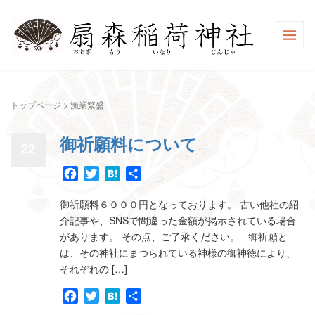
トップページ
>
漁業繁盛
御祈願料について
22
Facebook
Twitter
Hatena
共
有
御祈願料６０００円となっております。 古い他社の紹
介記事や、SNSで間違った金額が掲示されている場合
があります。 その点、ご了承ください。 御祈願と
は、その神社にまつられている神様の御神徳により、
それぞれの […]
Facebook
Twitter
Hatena
共
有