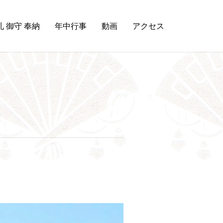
札 御守 奉納
年中行事
動画
アクセス