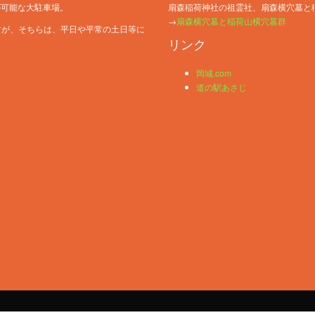
が可能な大駐車場。
扇森稲荷神社の祖霊社、扇森横穴墓と
→
扇森横穴墓と稲荷山横穴墓群
すが、そちらは、平日や平常の土日等に
リンク
岡城.com
道の駅あさじ