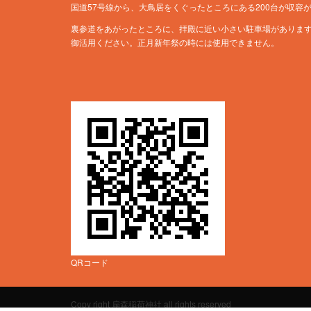
国道57号線から、大鳥居をくぐったところにある200台が収容
裏参道をあがったところに、拝殿に近い小さい駐車場がありま
御活用ください。正月新年祭の時には使用できません。
QRコード
Copy right 扇森稲荷神社 all rights reserved