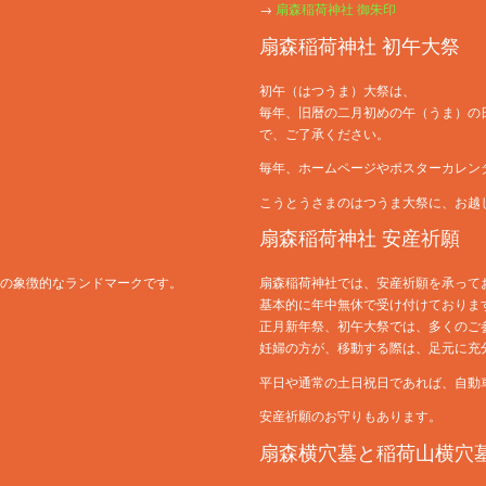
→
扇森稲荷神社 御朱印
扇森稲荷神社 初午大祭
初午（はつうま）大祭は、
毎年、旧暦の二月初めの午（うま）の
で、ご了承ください。
毎年、ホームページやポスターカレン
こうとうさまのはつうま大祭に、お越
扇森稲荷神社 安産祈願
域の象徴的なランドマークです。
扇森稲荷神社では、安産祈願を承って
基本的に年中無休で受け付けておりま
正月新年祭、初午大祭では、多くのご
妊婦の方が、移動する際は、足元に充
平日や通常の土日祝日であれば、自動
安産祈願のお守りもあります。
扇森横穴墓と稲荷山横穴