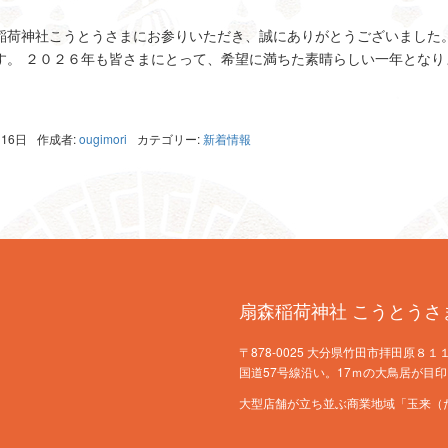
有
稲荷神社こうとうさまにお参りいただき、誠にありがとうございました
。 ２０２６年も皆さまにとって、希望に満ちた素晴らしい一年となります
ena
共
有
月16日
作成者:
ougimori
カテゴリー:
新着情報
扇森稲荷神社 こうとうさ
〒878-0025 大分県竹田市拝田原８１１ TE
国道57号線沿い。17ｍの大鳥居が目印
大型店舗が立ち並ぶ商業地域「玉来（