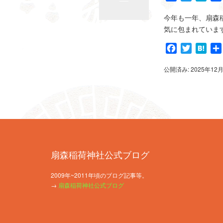
今年も一年、扇森
気に包まれています
Facebook
Twitter
Hat
公開済み: 2025年12
扇森稲荷神社公式ブログ
2009年~2011年頃のブログ記事等。
→
扇森稲荷神社公式ブログ