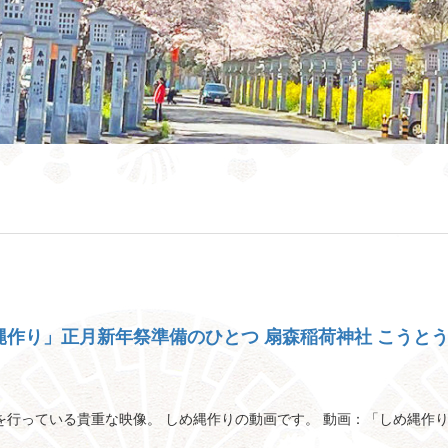
縄作り」正月新年祭準備のひとつ 扇森稲荷神社 こうと
ena
共
有
を行っている貴重な映像。 しめ縄作りの動画です。 動画：「しめ縄作