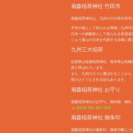
扇森稲荷神社 竹田市
扇森稲荷神社は、九州の大分県竹田市
天空の城として知られる岡城（九州竹
日本一の炭酸泉として知られる長湯温
じゅう連山の日本を代表する名峰に囲
九州三大稲荷
佐賀県は祐徳稲荷神社、熊本県は高橋
荷と呼ばれています。
また、九州の三つに選ばれることから
荷のひとつとされる説もあります。
扇森稲荷神社 お守り
扇森稲荷神社のお守り、御祈願、御札
→
御祈願 御札 御守 奉納
扇森稲荷神社 御朱印
扇森稲荷神社の御朱印、御朱印帳につ