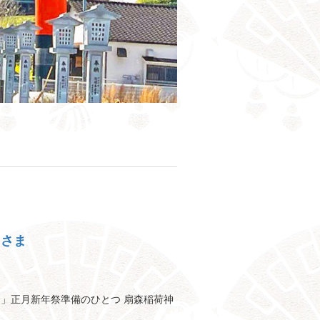
うさま
り」正月新年祭準備のひとつ 扇森稲荷神