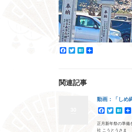
Facebook
Twitter
Hatena
共
有
関連記事
動画：「しめ
30
Facebook
Twitter
Hat
正月新年祭の準備
社 こうとうさま