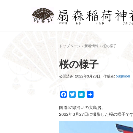
トップページ
>
新着情報
>
桜の様子
桜の様子
公開済み: 2022年3月28日
作成者:
ougimori
Facebook
Twitter
Hatena
共
有
国道57線沿いの大鳥居。
2022年3月27日に撮影した桜の様子で