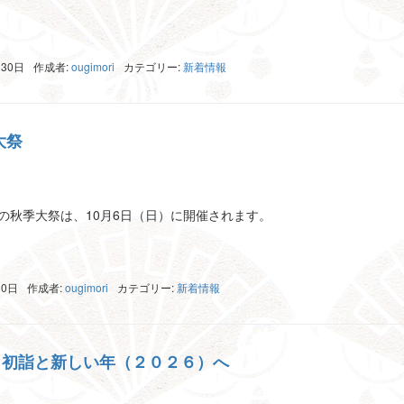
ena
共
有
月30日
作成者:
ougimori
カテゴリー:
新着情報
大祭
ena
共
有
）の秋季大祭は、10月6日（日）に開催されます。
ena
共
有
10日
作成者:
ougimori
カテゴリー:
新着情報
 初詣と新しい年（２０２６）へ
ena
共