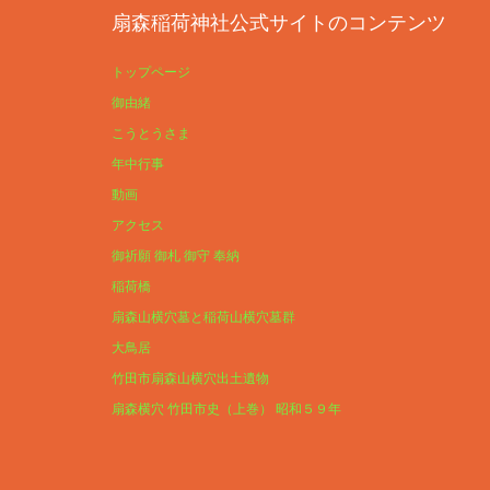
扇森稲荷神社公式サイトのコンテンツ
トップページ
御由緒
こうとうさま
年中行事
動画
アクセス
御祈願 御札 御守 奉納
稲荷橋
扇森山横穴墓と稲荷山横穴墓群
大鳥居
竹田市扇森山横穴出土遺物
扇森横穴 竹田市史（上巻） 昭和５９年