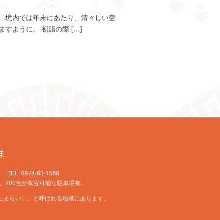
。 境内では年末にあたり、清々しい空
ように。 初詣の際 […]
ま
L: 0974-63-1588
。200台が収容可能な駐車場有。
たまらい）」と呼ばれる地域にあります。