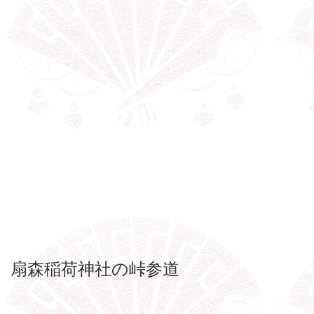
扇森稲荷神社の峠参道