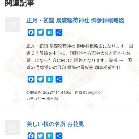
関連記事
正月・初詣 扇森稲荷神社 御参拝概略図
16
Facebook
Twitter
Hatena
共
有
正月・初詣 扇森稲荷神社 御参拝概略図になります。国
道５７号線を中心に、阿蘇熊本方面や大分方面からお
越しになった方に向けた順路となります。参考 → 国
道57号線沿いの目印 標識や看板等 扇森稲荷神社
Facebook
Twitter
Hatena
共
有
公開済み: 2022年11月16日
作成者:
ougimori
カテゴリー:
未分類
美しい桜の名所 お花見
01
Facebook
Twitter
Hatena
共