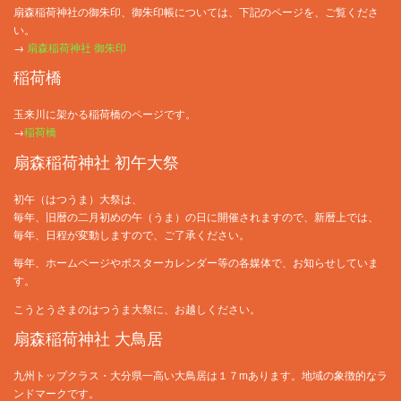
扇森稲荷神社の御朱印、御朱印帳については、下記のページを、ご覧くださ
い。
→
扇森稲荷神社 御朱印
稲荷橋
玉来川に架かる稲荷橋のページです。
→
稲荷橋
扇森稲荷神社 初午大祭
初午（はつうま）大祭は、
毎年、旧暦の二月初めの午（うま）の日に開催されますので、新暦上では、
毎年、日程が変動しますので、ご了承ください。
毎年、ホームページやポスターカレンダー等の各媒体で、お知らせしていま
す。
こうとうさまのはつうま大祭に、お越しください。
扇森稲荷神社 大鳥居
九州トップクラス・大分県一高い大鳥居は１７mあります。地域の象徴的なラ
ンドマークです。