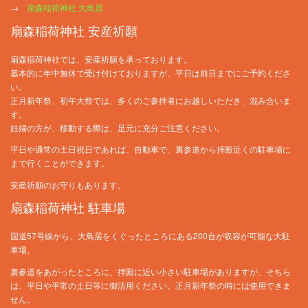
→
扇森稲荷神社 大鳥居
扇森稲荷神社 安産祈願
扇森稲荷神社では、安産祈願を承っております。
基本的に年中無休で受け付けておりますが、平日は前日までにご予約くださ
い。
正月新年祭、初午大祭では、多くのご参拝者にお越しいただき、混み合いま
す。
妊婦の方が、移動する際は、足元に充分ご注意ください。
平日や通常の土日祝日であれば、自動車で、裏参道から拝殿近くの駐車場に
まで行くことができます。
安産祈願のお守りもあります。
扇森稲荷神社 駐車場
国道57号線から、大鳥居をくぐったところにある200台が収容が可能な大駐
車場。
裏参道をあがったところに、拝殿に近い小さい駐車場がありますが、そちら
は、平日や平常の土日等に御活用ください。正月新年祭の時には使用できま
せん。