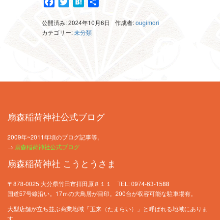
Facebook
Twitter
Hatena
共
有
公開済み: 2024年10月6日
作成者:
ougimori
カテゴリー:
未分類
扇森稲荷神社公式ブログ
2009年~2011年頃のブログ記事等。
→
扇森稲荷神社公式ブログ
扇森稲荷神社 こうとうさま
〒878-0025 大分県竹田市拝田原８１１ TEL: 0974-63-1588
国道57号線沿い。17ｍの大鳥居が目印。200台が収容可能な駐車場有。
大型店舗が立ち並ぶ商業地域「玉来（たまらい）」と呼ばれる地域にありま
す。