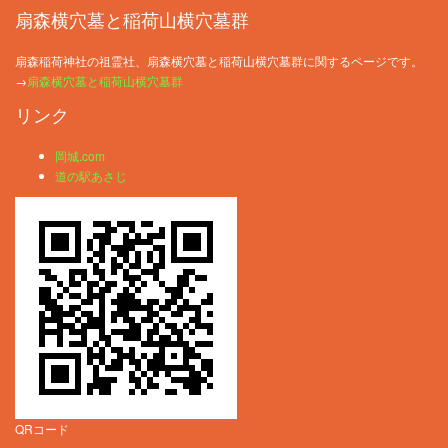
扇森横穴墓と稲荷山横穴墓群
扇森稲荷神社の祖霊社、扇森横穴墓と稲荷山横穴墓群に関するページです。
→
扇森横穴墓と稲荷山横穴墓群
リンク
岡城.com
道の駅あさじ
QRコード