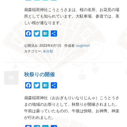
有
扇森稲荷神社こうとうさまは、桜の名所、お花見の場
所としても知られています。大駐車場、参道では、美
しい桜が連なります。
Facebook
Twitter
Hatena
共
有
公開済み: 2023年4月1日
作成者:
ougimori
カテゴリー:
未分類
秋祭りの開催
06
Facebook
Twitter
Hatena
共
有
扇森稲荷神社（おおぎもりいなりじんゃ）こうとうさ
まの地域のお祭りとして、秋祭りが開催されました。
午前は曇っていたものの、午後は快晴。お神輿、神楽
が行われました。