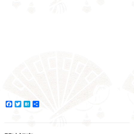
Facebook
Twitter
Hatena
共
有