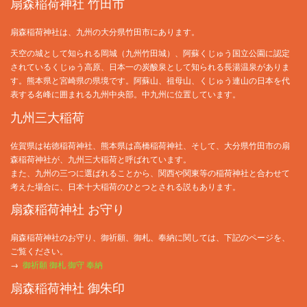
扇森稲荷神社 竹田市
扇森稲荷神社は、九州の大分県竹田市にあります。
天空の城として知られる岡城（九州竹田城）、阿蘇くじゅう国立公園に認定
されているくじゅう高原、日本一の炭酸泉として知られる長湯温泉がありま
す。熊本県と宮崎県の県境です。阿蘇山、祖母山、くじゅう連山の日本を代
表する名峰に囲まれる九州中央部。中九州に位置しています。
九州三大稲荷
佐賀県は祐徳稲荷神社、熊本県は高橋稲荷神社、そして、大分県竹田市の扇
森稲荷神社が、九州三大稲荷と呼ばれています。
また、九州の三つに選ばれることから、関西や関東等の稲荷神社と合わせて
考えた場合に、日本十大稲荷のひとつとされる説もあります。
扇森稲荷神社 お守り
扇森稲荷神社のお守り、御祈願、御札、奉納に関しては、下記のページを、
ご覧ください。
→
御祈願 御札 御守 奉納
扇森稲荷神社 御朱印