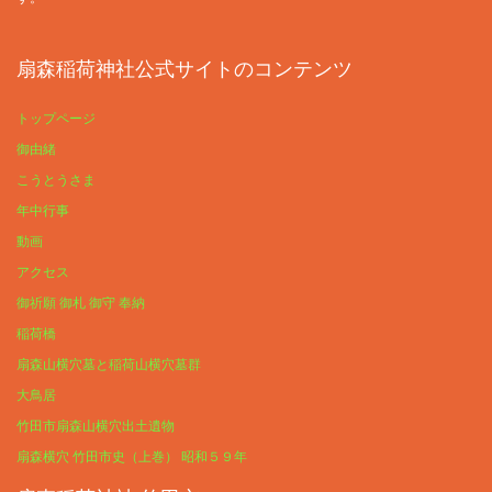
扇森稲荷神社公式サイトのコンテンツ
トップページ
御由緒
こうとうさま
年中行事
動画
アクセス
御祈願 御札 御守 奉納
稲荷橋
扇森山横穴墓と稲荷山横穴墓群
大鳥居
竹田市扇森山横穴出土遺物
扇森横穴 竹田市史（上巻） 昭和５９年