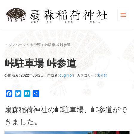
トップページ
>
未分類
>
峠駐車場 峠参道
峠駐車場 峠参道
公開済み: 2022年8月2日
作成者:
ougimori
カテゴリー:
未分類
Facebook
Twitter
Hatena
共
有
扇森稲荷神社の峠駐車場、峠参道がで
きました。