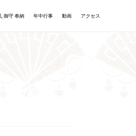
札 御守 奉納
年中行事
動画
アクセス