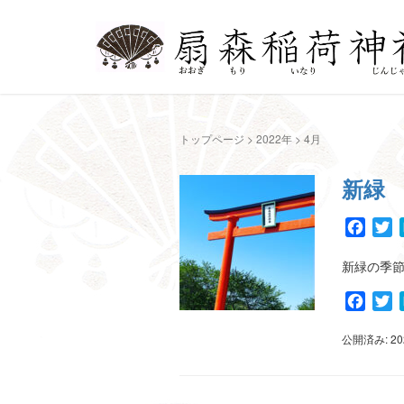
トップページ
>
2022年
>
4月
新緑
Face
T
新緑の季節
Face
T
公開済み: 2