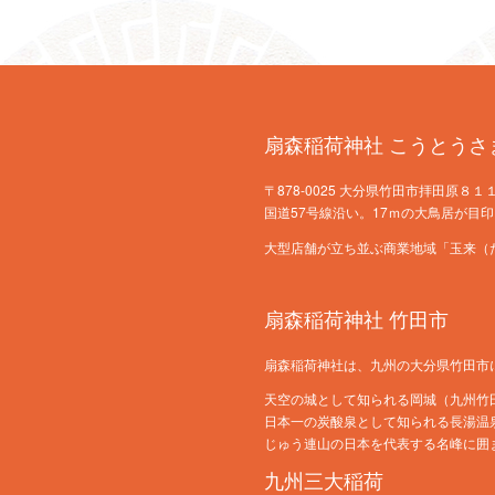
扇森稲荷神社 こうとうさ
〒878-0025 大分県竹田市拝田原８１１ TE
国道57号線沿い。17ｍの大鳥居が目印
大型店舗が立ち並ぶ商業地域「玉来（
扇森稲荷神社 竹田市
扇森稲荷神社は、九州の大分県竹田市
天空の城として知られる岡城（九州竹
日本一の炭酸泉として知られる長湯温
じゅう連山の日本を代表する名峰に囲
九州三大稲荷