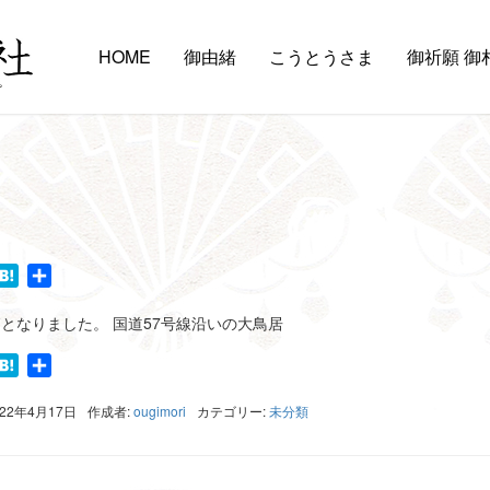
HOME
御由緒
こうとうさま
御祈願 御
book
witter
Hatena
共
有
となりました。 国道57号線沿いの大鳥居
book
witter
Hatena
共
有
022年4月17日
作成者:
ougimori
カテゴリー:
未分類