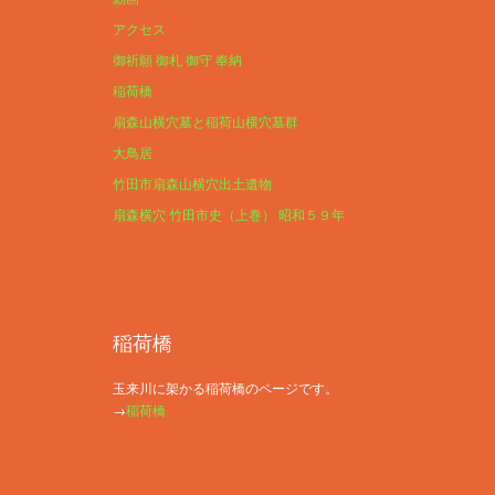
アクセス
御祈願 御札 御守 奉納
稲荷橋
扇森山横穴墓と稲荷山横穴墓群
大鳥居
竹田市扇森山横穴出土遺物
扇森横穴 竹田市史（上巻） 昭和５９年
稲荷橋
玉来川に架かる稲荷橋のページです。
→
稲荷橋