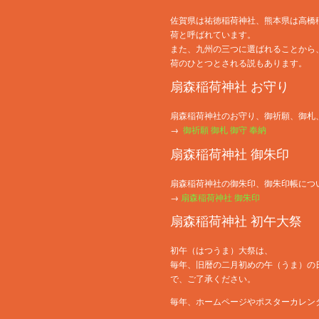
佐賀県は祐徳稲荷神社、熊本県は高橋
荷と呼ばれています。
また、九州の三つに選ばれることから
荷のひとつとされる説もあります。
扇森稲荷神社 お守り
扇森稲荷神社のお守り、御祈願、御札
→
御祈願 御札 御守 奉納
扇森稲荷神社 御朱印
扇森稲荷神社の御朱印、御朱印帳につ
→
扇森稲荷神社 御朱印
扇森稲荷神社 初午大祭
初午（はつうま）大祭は、
毎年、旧暦の二月初めの午（うま）の
で、ご了承ください。
毎年、ホームページやポスターカレン