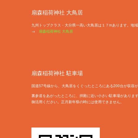
扇森稲荷神社 大鳥居
九州トップクラス・大分県一高い大鳥居は１７mあります。地
→
扇森稲荷神社 大鳥居
扇森稲荷神社 駐車場
国道57号線から、大鳥居をくぐったところにある200台が収容
裏参道をあがったところに、拝殿に近い小さい駐車場がありま
御活用ください。正月新年祭の時には使用できません。