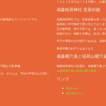
こうとうさまのはつうま大祭に、お越
扇森稲荷神社 安産祈願
域の象徴的なランドマークです。
扇森稲荷神社では、安産祈願を承って
基本的に年中無休で受け付けておりま
正月新年祭、初午大祭では、多くのご
妊婦の方が、移動する際は、足元に充
平日や通常の土日祝日であれば、自動
安産祈願のお守りもあります。
扇森横穴墓と稲荷山横穴
が可能な大駐車場。
扇森稲荷神社の祖霊社、扇森横穴墓と
→
扇森横穴墓と稲荷山横穴墓群
すが、そちらは、平日や平常の土日等に
リンク
岡城.com
道の駅あさじ