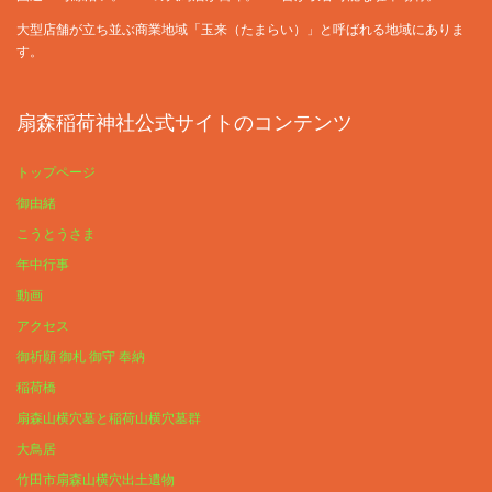
大型店舗が立ち並ぶ商業地域「玉来（たまらい）」と呼ばれる地域にありま
す。
扇森稲荷神社公式サイトのコンテンツ
トップページ
御由緒
こうとうさま
年中行事
動画
アクセス
御祈願 御札 御守 奉納
稲荷橋
扇森山横穴墓と稲荷山横穴墓群
大鳥居
竹田市扇森山横穴出土遺物