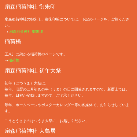
扇森稲荷神社 御朱印
扇森稲荷神社の御朱印、御朱印帳については、下記のページを、ご覧くださ
い。
→
扇森稲荷神社 御朱印
稲荷橋
玉来川に架かる稲荷橋のページです。
→
稲荷橋
扇森稲荷神社 初午大祭
初午（はつうま）大祭は、
毎年、旧暦の二月初めの午（うま）の日に開催されますので、新暦上では、
毎年、日程が変動しますので、ご了承ください。
毎年、ホームページやポスターカレンダー等の各媒体で、お知らせしていま
す。
こうとうさまのはつうま大祭に、お越しください。
扇森稲荷神社 大鳥居