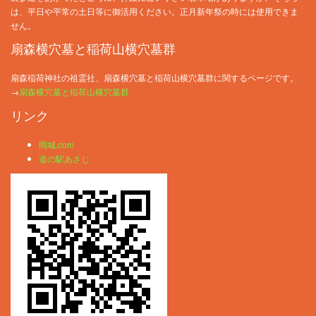
は、平日や平常の土日等に御活用ください。正月新年祭の時には使用できま
せん。
扇森横穴墓と稲荷山横穴墓群
扇森稲荷神社の祖霊社、扇森横穴墓と稲荷山横穴墓群に関するページです。
→
扇森横穴墓と稲荷山横穴墓群
リンク
岡城.com
道の駅あさじ