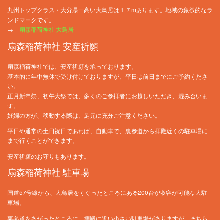
九州トップクラス・大分県一高い大鳥居は１７mあります。地域の象徴的なラ
ンドマークです。
→
扇森稲荷神社 大鳥居
扇森稲荷神社 安産祈願
扇森稲荷神社では、安産祈願を承っております。
基本的に年中無休で受け付けておりますが、平日は前日までにご予約くださ
い。
正月新年祭、初午大祭では、多くのご参拝者にお越しいただき、混み合いま
す。
妊婦の方が、移動する際は、足元に充分ご注意ください。
平日や通常の土日祝日であれば、自動車で、裏参道から拝殿近くの駐車場に
まで行くことができます。
安産祈願のお守りもあります。
扇森稲荷神社 駐車場
国道57号線から、大鳥居をくぐったところにある200台が収容が可能な大駐
車場。
裏参道をあがったところに、拝殿に近い小さい駐車場がありますが、そちら