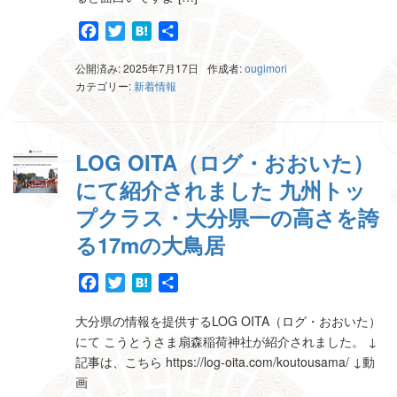
Facebook
Twitter
Hatena
共
有
公開済み: 2025年7月17日
作成者:
ougimori
カテゴリー:
新着情報
LOG OITA（ログ・おおいた）
にて紹介されました 九州トッ
プクラス・大分県一の高さを誇
る17mの大鳥居
Facebook
Twitter
Hatena
共
有
大分県の情報を提供するLOG OITA（ログ・おおいた）
にて こうとうさま扇森稲荷神社が紹介されました。 ↓
記事は、こちら https://log-oita.com/koutousama/ ↓動
画