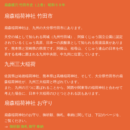
扇森横穴 竹田市史（上巻） 昭和５９年
扇森稲荷神社 竹田市
扇森稲荷神社は、九州の大分県竹田市にあります。
天空の城として知られる岡城（九州竹田城）、阿蘇くじゅう国立公園に認定
されているくじゅう高原、日本一の炭酸泉として知られる長湯温泉がありま
す。熊本県と宮崎県の県境です。阿蘇山、祖母山、くじゅう連山の日本を代
表する名峰に囲まれる九州中央部。中九州に位置しています。
九州三大稲荷
佐賀県は祐徳稲荷神社、熊本県は高橋稲荷神社、そして、大分県竹田市の扇
森稲荷神社が、九州三大稲荷と呼ばれています。
また、九州の三つに選ばれることから、関西や関東等の稲荷神社と合わせて
考えた場合に、日本十大稲荷のひとつとされる説もあります。
扇森稲荷神社 お守り
扇森稲荷神社のお守り、御祈願、御札、奉納に関しては、下記のページを、
ご覧ください。
→
御祈願 御札 御守 奉納