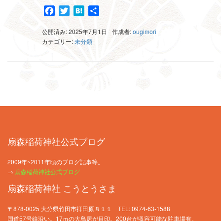
Facebook
Twitter
Hatena
共
有
公開済み: 2025年7月1日
作成者:
ougimori
カテゴリー:
未分類
扇森稲荷神社公式ブログ
2009年~2011年頃のブログ記事等。
→
扇森稲荷神社公式ブログ
扇森稲荷神社 こうとうさま
〒878-0025 大分県竹田市拝田原８１１ TEL: 0974-63-1588
国道57号線沿い。17ｍの大鳥居が目印。200台が収容可能な駐車場有。