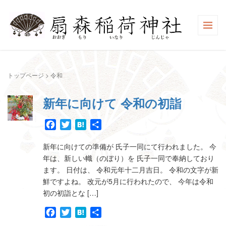
トップページ
>
令和
新年に向けて 令和の初詣
Facebook
Twitter
Hatena
共
有
新年に向けての準備が 氏子一同にて行われました。 今
年は、新しい幟（のぼり）を 氏子一同で奉納しており
ます。 日付は、 令和元年十二月吉日。 令和の文字が新
鮮ですよね。 改元が5月に行われたので、 今年は令和
初の初詣とな […]
Facebook
Twitter
Hatena
共
有