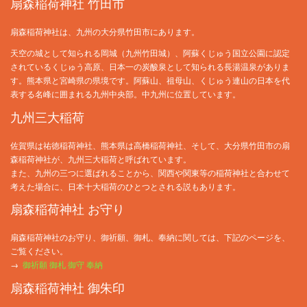
扇森稲荷神社 竹田市
扇森稲荷神社は、九州の大分県竹田市にあります。
天空の城として知られる岡城（九州竹田城）、阿蘇くじゅう国立公園に認定
されているくじゅう高原、日本一の炭酸泉として知られる長湯温泉がありま
す。熊本県と宮崎県の県境です。阿蘇山、祖母山、くじゅう連山の日本を代
表する名峰に囲まれる九州中央部。中九州に位置しています。
九州三大稲荷
佐賀県は祐徳稲荷神社、熊本県は高橋稲荷神社、そして、大分県竹田市の扇
森稲荷神社が、九州三大稲荷と呼ばれています。
また、九州の三つに選ばれることから、関西や関東等の稲荷神社と合わせて
考えた場合に、日本十大稲荷のひとつとされる説もあります。
扇森稲荷神社 お守り
扇森稲荷神社のお守り、御祈願、御札、奉納に関しては、下記のページを、
ご覧ください。
→
御祈願 御札 御守 奉納
扇森稲荷神社 御朱印