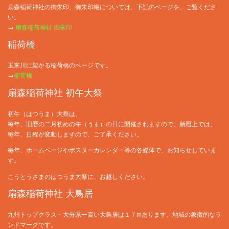
扇森稲荷神社の御朱印、御朱印帳については、下記のページを、ご覧くださ
い。
→
扇森稲荷神社 御朱印
稲荷橋
玉来川に架かる稲荷橋のページです。
→
稲荷橋
扇森稲荷神社 初午大祭
初午（はつうま）大祭は、
毎年、旧暦の二月初めの午（うま）の日に開催されますので、新暦上では、
毎年、日程が変動しますので、ご了承ください。
毎年、ホームページやポスターカレンダー等の各媒体で、お知らせしていま
す。
こうとうさまのはつうま大祭に、お越しください。
扇森稲荷神社 大鳥居
九州トップクラス・大分県一高い大鳥居は１７mあります。地域の象徴的なラ
ンドマークです。