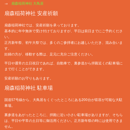
→
扇森稲荷神社 大鳥居
扇森稲荷神社 安産祈願
扇森稲荷神社では、安産祈願を承っております。
基本的に年中無休で受け付けておりますが、平日は前日までにご予約くださ
い。
正月新年祭、初午大祭では、多くのご参拝者にお越しいただき、混み合いま
す。
妊婦の方が、移動する際は、足元に充分ご注意ください。
平日や通常の土日祝日であれば、自動車で、裏参道から拝殿近くの駐車場に
まで行くことができます。
安産祈願のお守りもあります。
扇森稲荷神社 駐車場
国道57号線から、大鳥居をくぐったところにある200台が収容が可能な大駐
車場。
裏参道をあがったところに、拝殿に近い小さい駐車場がありますが、そちら
は、平日や平常の土日等に御活用ください。正月新年祭の時には使用できま
せん。