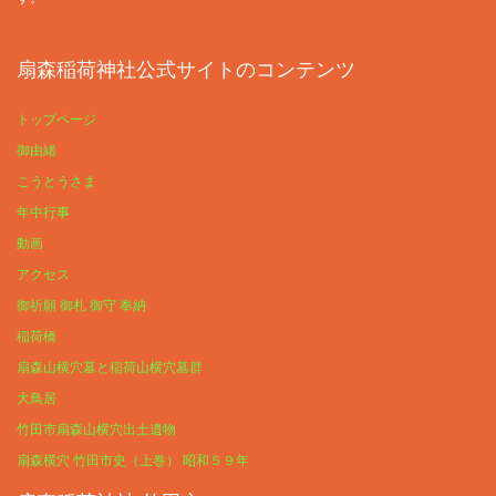
扇森稲荷神社公式サイトのコンテンツ
トップページ
御由緒
こうとうさま
年中行事
動画
アクセス
御祈願 御札 御守 奉納
稲荷橋
扇森山横穴墓と稲荷山横穴墓群
大鳥居
竹田市扇森山横穴出土遺物
扇森横穴 竹田市史（上巻） 昭和５９年