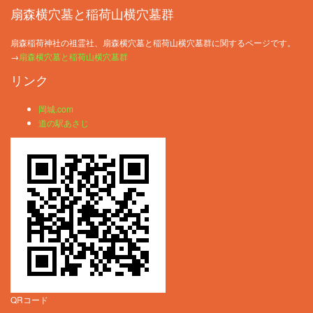
扇森横穴墓と稲荷山横穴墓群
扇森稲荷神社の祖霊社、扇森横穴墓と稲荷山横穴墓群に関するページです。
→
扇森横穴墓と稲荷山横穴墓群
リンク
岡城.com
道の駅あさじ
QRコード