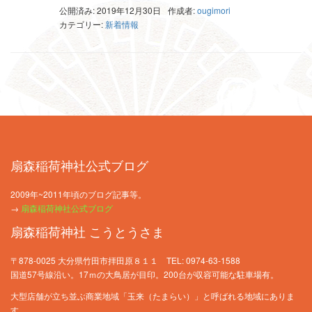
公開済み: 2019年12月30日
作成者:
ougimori
カテゴリー:
新着情報
扇森稲荷神社公式ブログ
2009年~2011年頃のブログ記事等。
→
扇森稲荷神社公式ブログ
扇森稲荷神社 こうとうさま
〒878-0025 大分県竹田市拝田原８１１ TEL: 0974-63-1588
国道57号線沿い。17ｍの大鳥居が目印。200台が収容可能な駐車場有。
大型店舗が立ち並ぶ商業地域「玉来（たまらい）」と呼ばれる地域にありま
す。