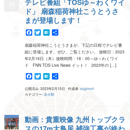
テレビ番組「TOSゆ～わくワイ
15
ド」 扇森稲荷神社こうとうさ
まが登場します！
Facebook
Twitter
Hatena
共
有
扇森稲荷神社こうとうさまが、下記の日程でテレビ番
組に登場します。ぜひ、ご覧ください。 放映日：2023
年2月16日（木）放映時間：18：00～ゆ～わくワイ
ド FNN TOS Live News イット！ 2023年の […]
Facebook
Twitter
Hatena
共
有
公開済み: 2023年2月15日
作成者:
ougimori
カテゴリー:
未分類
動画：貴重映像 九州トップクラ
スの17m大鳥居 補強工事が終わ