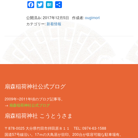
Facebook
Twitter
Hatena
共
有
公開済み: 2017年12月5日
作成者:
ougimori
カテゴリー:
新着情報
扇森稲荷神社公式ブログ
2009年~2011年頃のブログ記事等。
→
扇森稲荷神社公式ブログ
扇森稲荷神社 こうとうさま
〒878-0025 大分県竹田市拝田原８１１ TEL: 0974-63-1588
国道57号線沿い。17ｍの大鳥居が目印。200台が収容可能な駐車場有。