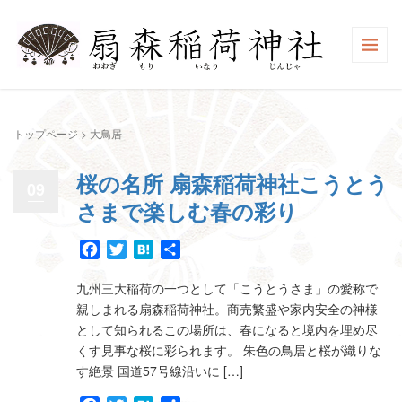
トップページ
>
大鳥居
桜の名所 扇森稲荷神社こうとう
09
さまで楽しむ春の彩り
Facebook
Twitter
Hatena
共
有
九州三大稲荷の一つとして「こうとうさま」の愛称で
親しまれる扇森稲荷神社。商売繁盛や家内安全の神様
として知られるこの場所は、春になると境内を埋め尽
くす見事な桜に彩られます。 朱色の鳥居と桜が織りな
す絶景 国道57号線沿いに […]