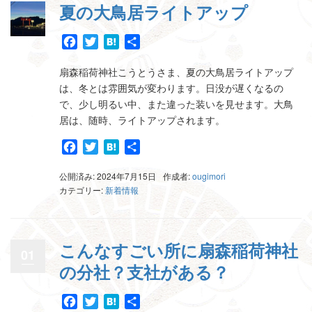
夏の大鳥居ライトアップ
Facebook
Twitter
Hatena
共
有
扇森稲荷神社こうとうさま、夏の大鳥居ライトアップ
は、冬とは雰囲気が変わります。日没が遅くなるの
で、少し明るい中、また違った装いを見せます。大鳥
居は、随時、ライトアップされます。
Facebook
Twitter
Hatena
共
有
公開済み: 2024年7月15日
作成者:
ougimori
カテゴリー:
新着情報
こんなすごい所に扇森稲荷神社
01
の分社？支社がある？
Facebook
Twitter
Hatena
共