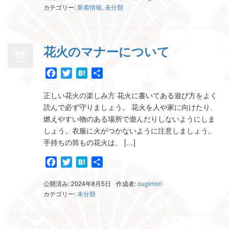
カテゴリー:
新着情報
,
未分類
花火のマナーについて
05
Facebook
Twitter
Hatena
共
有
正しい花火の楽しみ方 花火に書いてある遊び方をよく
読んで必ず守りましょう。 花火を人や家に向けたり、
燃えやすい物のある場所で遊んだりしないようにしま
しょう。衣服に火がつかないように注意しましょう。
手持ちの筒もの花火は、 […]
Facebook
Twitter
Hatena
共
有
公開済み: 2024年8月5日
作成者:
ougimori
カテゴリー:
未分類