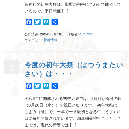
荷神社の初午大祭は、旧暦の初午に合わせて開催して
いるので、平日開催 […]
Facebook
Twitter
Hatena
共
有
公開済み: 2024年3月18日
作成者:
ougimori
カテゴリー:
新着情報
今度の初午大祭（はつうまたい
10
さい）は・・・
Facebook
Twitter
Hatena
共
有
令和6年に開催される初午大祭では、3日目が春分の日
（3月20日（水））で祝日となります。 初午大祭は、
こよみ（暦）で、一年で一番最初となる午（うま）の
日に毎年開催されています。扇森稲荷神社こうとうさ
までは、現代の新暦では […]