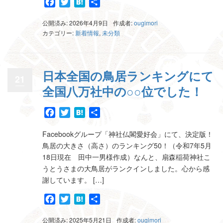
Facebook
Twitter
Hatena
共
有
公開済み: 2026年4月9日
作成者:
ougimori
カテゴリー:
新着情報
,
未分類
日本全国の鳥居ランキングにて
21
全国八万社中の○○位でした！
Facebook
Twitter
Hatena
共
有
Facebookグループ「神社仏閣愛好会」にて、決定版！
鳥居の大きさ（高さ）のランキング50！（令和7年5月
18日現在 田中一男様作成）なんと、扇森稲荷神社こ
うとうさまの大鳥居がランクインしました。心から感
謝しています。 […]
Facebook
Twitter
Hatena
共
有
公開済み: 2025年5月21日
作成者:
ougimori