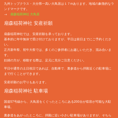
九州トップクラス・大分県一高い大鳥居は１７mあります。地域の象徴的なラ
ンドマークです。
→
扇森稲荷神社 大鳥居
扇森稲荷神社 安産祈願
扇森稲荷神社では、安産祈願を承っております。
基本的に年中無休で受け付けておりますが、平日は前日までにご予約くださ
い。
正月新年祭、初午大祭では、多くのご参拝者にお越しいただき、混み合いま
す。
妊婦の方が、移動する際は、足元に充分ご注意ください。
平日や通常の土日祝日であれば、自動車で、裏参道から拝殿近くの駐車場に
まで行くことができます。
安産祈願のお守りもあります。
扇森稲荷神社 駐車場
国道57号線から、大鳥居をくぐったところにある200台が収容が可能な大駐
車場。
裏参道をあがったところに、拝殿に近い小さい駐車場がありますが、そちら