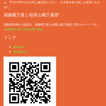
は、平日や平常の土日等に御活用ください。正月新年祭の時には使用できま
せん。
扇森横穴墓と稲荷山横穴墓群
扇森稲荷神社の祖霊社、扇森横穴墓と稲荷山横穴墓群に関するページです。
→
扇森横穴墓と稲荷山横穴墓群
リンク
岡城.com
道の駅あさじ