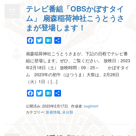
テレビ番組「OBSかぼすタイ
17
ム」 扇森稲荷神社こうとうさ
まが登場します！
Facebook
Twitter
Hatena
共
有
扇森稲荷神社こうとうさまが、下記の日程でテレビ番
組に登場します。ぜひ、ご覧ください。 放映日：2023
年2月18日（土） 放映時間：09：25～ かぼすタイ
ム 2023年の初午（はつうま）大祭は、2月28日
（火）1日（ […]
Facebook
Twitter
Hatena
共
有
公開済み: 2023年2月17日
作成者:
ougimori
カテゴリー:
新着情報
,
未分類