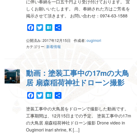
に伴い奉納を一口五千円より受け付けております。 宜
しくお願いいたします。 尚、奉納された方はご芳名を
掲示させて頂きます。 お問い合わせ：0974-63-1588
Facebook
Twitter
Hatena
共
有
公開済み: 2017年12月15日
作成者:
ougimori
カテゴリー:
新着情報
動画：塗装工事中の17mの大鳥
居 扇森稲荷神社ドローン撮影
Facebook
Twitter
Hatena
共
有
塗装工事中の大鳥居をドローンで撮影した動画です。
工事期間は、12月15日までの予定。 塗装工事中の17m
の大鳥居 扇森稲荷神社ドローン撮影 Drone video in
Ougimori inari shrine, K […]