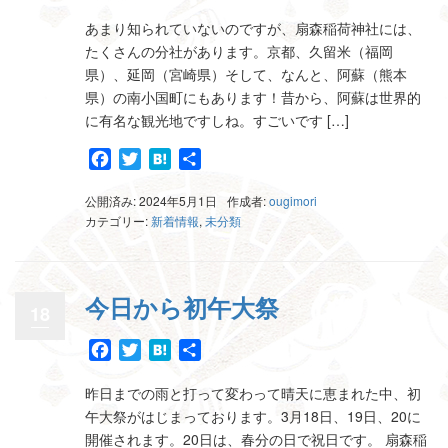
有
あまり知られていないのですが、扇森稲荷神社には、
たくさんの分社があります。京都、久留米（福岡
県）、延岡（宮崎県）そして、なんと、阿蘇（熊本
県）の南小国町にもあります！昔から、阿蘇は世界的
に有名な観光地ですしね。すごいです […]
Facebook
Twitter
Hatena
共
有
公開済み: 2024年5月1日
作成者:
ougimori
カテゴリー:
新着情報
,
未分類
今日から初午大祭
18
Facebook
Twitter
Hatena
共
有
昨日までの雨と打って変わって晴天に恵まれた中、初
午大祭がはじまっております。3月18日、19日、20に
開催されます。20日は、春分の日で祝日です。 扇森稲