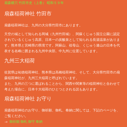
扇森横穴 竹田市史（上巻） 昭和５９年
扇森稲荷神社 竹田市
扇森稲荷神社は、九州の大分県竹田市にあります。
天空の城として知られる岡城（九州竹田城）、阿蘇くじゅう国立公園に認定
されているくじゅう高原、日本一の炭酸泉として知られる長湯温泉がありま
す。熊本県と宮崎県の県境です。阿蘇山、祖母山、くじゅう連山の日本を代
表する名峰に囲まれる九州中央部。中九州に位置しています。
九州三大稲荷
佐賀県は祐徳稲荷神社、熊本県は高橋稲荷神社、そして、大分県竹田市の扇
森稲荷神社が、九州三大稲荷と呼ばれています。
また、九州の三つに選ばれることから、関西や関東等の稲荷神社と合わせて
考えた場合に、日本十大稲荷のひとつとされる説もあります。
扇森稲荷神社 お守り
扇森稲荷神社のお守り、御祈願、御札、奉納に関しては、下記のページを、
ご覧ください。
→
御祈願 御札 御守 奉納