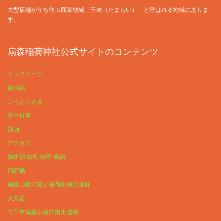
大型店舗が立ち並ぶ商業地域「玉来（たまらい）」と呼ばれる地域にありま
す。
扇森稲荷神社公式サイトのコンテンツ
トップページ
御由緒
こうとうさま
年中行事
動画
アクセス
御祈願 御札 御守 奉納
稲荷橋
扇森山横穴墓と稲荷山横穴墓群
大鳥居
竹田市扇森山横穴出土遺物