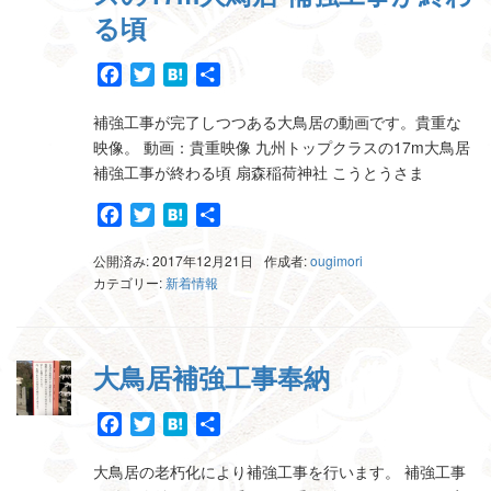
る頃
Facebook
Twitter
Hatena
共
有
補強工事が完了しつつある大鳥居の動画です。貴重な
映像。 動画：貴重映像 九州トップクラスの17m大鳥居
補強工事が終わる頃 扇森稲荷神社 こうとうさま
Facebook
Twitter
Hatena
共
有
公開済み: 2017年12月21日
作成者:
ougimori
カテゴリー:
新着情報
大鳥居補強工事奉納
Facebook
Twitter
Hatena
共
有
大鳥居の老朽化により補強工事を行います。 補強工事