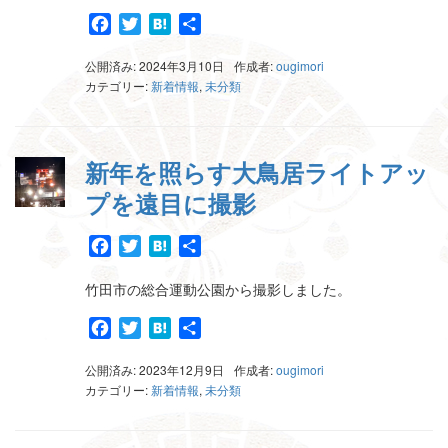
Facebook
Twitter
Hatena
共
有
公開済み: 2024年3月10日
作成者:
ougimori
カテゴリー:
新着情報
,
未分類
新年を照らす大鳥居ライトアッ
プを遠目に撮影
Facebook
Twitter
Hatena
共
有
竹田市の総合運動公園から撮影しました。
Facebook
Twitter
Hatena
共
有
公開済み: 2023年12月9日
作成者:
ougimori
カテゴリー:
新着情報
,
未分類