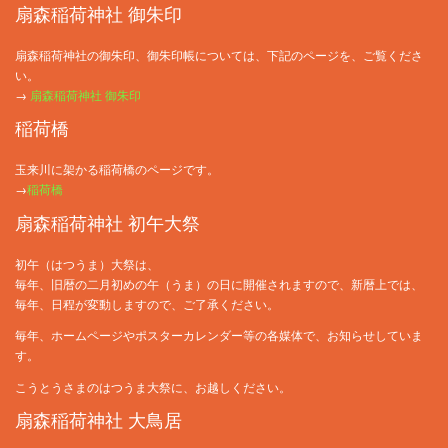
扇森稲荷神社 御朱印
扇森稲荷神社の御朱印、御朱印帳については、下記のページを、ご覧くださ
い。
→
扇森稲荷神社 御朱印
稲荷橋
玉来川に架かる稲荷橋のページです。
→
稲荷橋
扇森稲荷神社 初午大祭
初午（はつうま）大祭は、
毎年、旧暦の二月初めの午（うま）の日に開催されますので、新暦上では、
毎年、日程が変動しますので、ご了承ください。
毎年、ホームページやポスターカレンダー等の各媒体で、お知らせしていま
す。
こうとうさまのはつうま大祭に、お越しください。
扇森稲荷神社 大鳥居