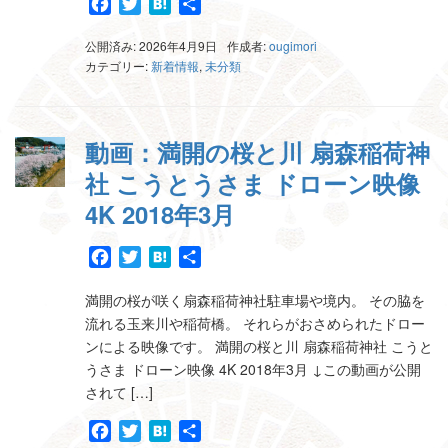
Facebook
Twitter
Hatena
共
有
公開済み: 2026年4月9日
作成者:
ougimori
カテゴリー:
新着情報
,
未分類
動画：満開の桜と川 扇森稲荷神
社 こうとうさま ドローン映像
4K 2018年3月
Facebook
Twitter
Hatena
共
有
満開の桜が咲く扇森稲荷神社駐車場や境内。 その脇を
流れる玉来川や稲荷橋。 それらがおさめられたドロー
ンによる映像です。 満開の桜と川 扇森稲荷神社 こうと
うさま ドローン映像 4K 2018年3月 ↓この動画が公開
されて […]
Facebook
Twitter
Hatena
共