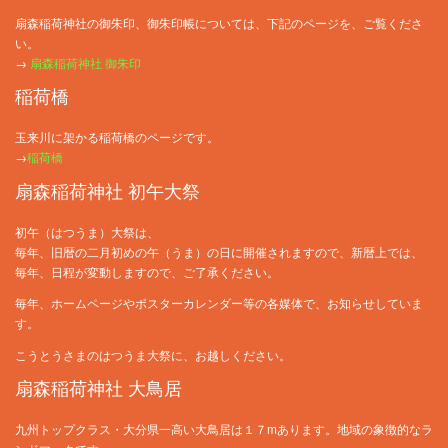
扇森稲荷神社の御朱印、御朱印帳については、下記のページを、ご覧くださ
い。
→
扇森稲荷神社 御朱印
稲荷橋
玉来川に架かる稲荷橋のページです。
→
稲荷橋
扇森稲荷神社 初午大祭
初午（はつうま）大祭は、
毎年、旧暦の二月初めの午（うま）の日に開催されますので、新暦上では、
毎年、日程が変動しますので、ご了承ください。
毎年、ホームページやポスターカレンダー等の各媒体で、お知らせしていま
す。
こうとうさまのはつうま大祭に、お越しください。
扇森稲荷神社 大鳥居
九州トップクラス・大分県一高い大鳥居は１７mあります。地域の象徴的なラ