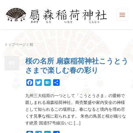
トップページ
>
桜
桜の名所 扇森稲荷神社こうとう
09
さまで楽しむ春の彩り
Facebook
Twitter
Hatena
共
有
九州三大稲荷の一つとして「こうとうさま」の愛称で
親しまれる扇森稲荷神社。商売繁盛や家内安全の神様
として知られるこの場所は、春になると境内を埋め尽
くす見事な桜に彩られます。 朱色の鳥居と桜が織りな
す絶景 国道57号線沿いに […]