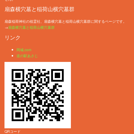
扇森横穴墓と稲荷山横穴墓群
扇森稲荷神社の祖霊社、扇森横穴墓と稲荷山横穴墓群に関するページです。
→
扇森横穴墓と稲荷山横穴墓群
リンク
岡城.com
道の駅あさじ
QRコード