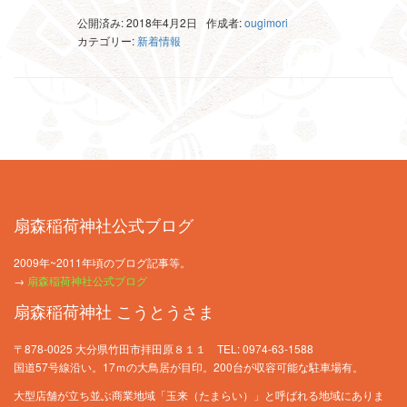
有
公開済み: 2018年4月2日
作成者:
ougimori
カテゴリー:
新着情報
扇森稲荷神社公式ブログ
2009年~2011年頃のブログ記事等。
→
扇森稲荷神社公式ブログ
扇森稲荷神社 こうとうさま
〒878-0025 大分県竹田市拝田原８１１ TEL: 0974-63-1588
国道57号線沿い。17ｍの大鳥居が目印。200台が収容可能な駐車場有。
大型店舗が立ち並ぶ商業地域「玉来（たまらい）」と呼ばれる地域にありま