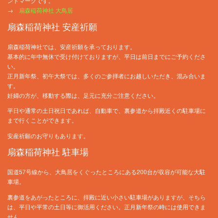
ンドマークです。
→
扇森稲荷神社 大鳥居
扇森稲荷神社 安産祈願
扇森稲荷神社では、安産祈願を承っております。
基本的に年中無休で受け付けておりますが、平日は前日までにご予約くださ
い。
正月新年祭、初午大祭では、多くのご参拝者にお越しいただき、混み合いま
す。
妊婦の方が、移動する際は、足元に充分ご注意ください。
平日や通常の土日祝日であれば、自動車で、裏参道から拝殿近くの駐車場に
まで行くことができます。
安産祈願のお守りもあります。
扇森稲荷神社 駐車場
国道57号線から、大鳥居をくぐったところにある200台が収容が可能な大駐
車場。
裏参道をあがったところに、拝殿に近い小さい駐車場がありますが、そちら
は、平日や平常の土日等に御活用ください。正月新年祭の時には使用できま
せん。