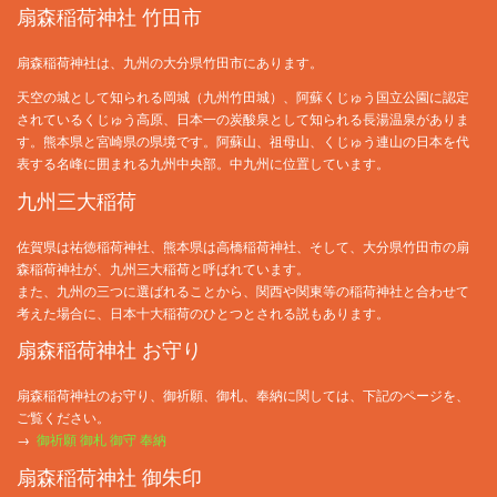
扇森稲荷神社 竹田市
扇森稲荷神社は、九州の大分県竹田市にあります。
天空の城として知られる岡城（九州竹田城）、阿蘇くじゅう国立公園に認定
されているくじゅう高原、日本一の炭酸泉として知られる長湯温泉がありま
す。熊本県と宮崎県の県境です。阿蘇山、祖母山、くじゅう連山の日本を代
表する名峰に囲まれる九州中央部。中九州に位置しています。
九州三大稲荷
佐賀県は祐徳稲荷神社、熊本県は高橋稲荷神社、そして、大分県竹田市の扇
森稲荷神社が、九州三大稲荷と呼ばれています。
また、九州の三つに選ばれることから、関西や関東等の稲荷神社と合わせて
考えた場合に、日本十大稲荷のひとつとされる説もあります。
扇森稲荷神社 お守り
扇森稲荷神社のお守り、御祈願、御札、奉納に関しては、下記のページを、
ご覧ください。
→
御祈願 御札 御守 奉納
扇森稲荷神社 御朱印