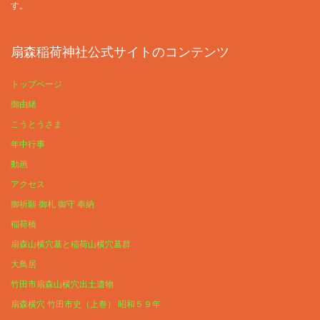
す。
扇森稲荷神社公式サイトのコンテンツ
トップページ
御由緒
こうとうさま
年中行事
動画
アクセス
御祈願 御札 御守 奉納
稲荷橋
扇森山横穴墓と稲荷山横穴墓群
大鳥居
竹田市扇森山横穴出土遺物
扇森横穴 竹田市史（上巻） 昭和５９年