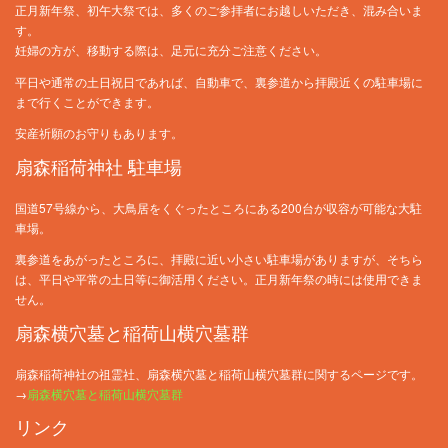
正月新年祭、初午大祭では、多くのご参拝者にお越しいただき、混み合いま
す。
妊婦の方が、移動する際は、足元に充分ご注意ください。
平日や通常の土日祝日であれば、自動車で、裏参道から拝殿近くの駐車場に
まで行くことができます。
安産祈願のお守りもあります。
扇森稲荷神社 駐車場
国道57号線から、大鳥居をくぐったところにある200台が収容が可能な大駐
車場。
裏参道をあがったところに、拝殿に近い小さい駐車場がありますが、そちら
は、平日や平常の土日等に御活用ください。正月新年祭の時には使用できま
せん。
扇森横穴墓と稲荷山横穴墓群
扇森稲荷神社の祖霊社、扇森横穴墓と稲荷山横穴墓群に関するページです。
→
扇森横穴墓と稲荷山横穴墓群
リンク