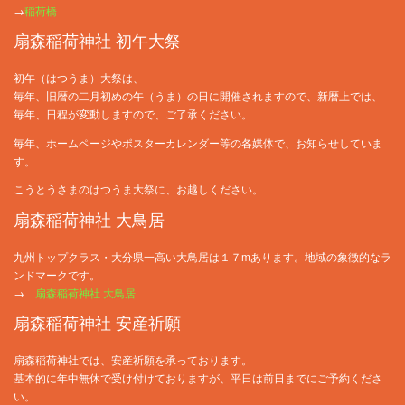
→
稲荷橋
扇森稲荷神社 初午大祭
初午（はつうま）大祭は、
毎年、旧暦の二月初めの午（うま）の日に開催されますので、新暦上では、
毎年、日程が変動しますので、ご了承ください。
毎年、ホームページやポスターカレンダー等の各媒体で、お知らせしていま
す。
こうとうさまのはつうま大祭に、お越しください。
扇森稲荷神社 大鳥居
九州トップクラス・大分県一高い大鳥居は１７mあります。地域の象徴的なラ
ンドマークです。
→
扇森稲荷神社 大鳥居
扇森稲荷神社 安産祈願
扇森稲荷神社では、安産祈願を承っております。
基本的に年中無休で受け付けておりますが、平日は前日までにご予約くださ
い。