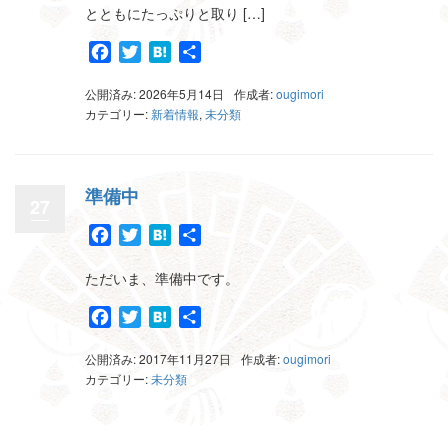
とともにたっぷりと取り […]
Facebook
Twitter
Hatena
共
有
公開済み: 2026年5月14日
作成者:
ougimori
カテゴリー:
新着情報
,
未分類
準備中
27
Facebook
Twitter
Hatena
共
有
ただいま、準備中です。
Facebook
Twitter
Hatena
共
有
公開済み: 2017年11月27日
作成者:
ougimori
カテゴリー:
未分類