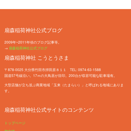
扇森稲荷神社公式ブログ
2009年~2011年頃のブログ記事等。
→
扇森稲荷神社公式ブログ
扇森稲荷神社 こうとうさま
〒878-0025 大分県竹田市拝田原８１１ TEL: 0974-63-1588
国道57号線沿い。17ｍの大鳥居が目印。200台が収容可能な駐車場有。
大型店舗が立ち並ぶ商業地域「玉来（たまらい）」と呼ばれる地域にありま
す。
扇森稲荷神社公式サイトのコンテンツ
トップページ
御由緒