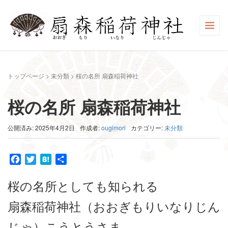
トップページ
>
未分類
>
桜の名所 扇森稲荷神社
桜の名所 扇森稲荷神社
公開済み: 2025年4月2日
作成者:
ougimori
カテゴリー:
未分類
Facebook
Twitter
Hatena
共
有
桜の名所としても知られる
扇森稲荷神社（おおぎもりいなりじん
じゃ）こうとうさま