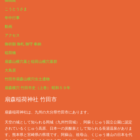
こうとうさま
年中行事
動画
アクセス
御祈願 御札 御守 奉納
稲荷橋
扇森山横穴墓と稲荷山横穴墓群
大鳥居
竹田市扇森山横穴出土遺物
扇森横穴 竹田市史（上巻） 昭和５９年
扇森稲荷神社 竹田市
扇森稲荷神社は、九州の大分県竹田市にあります。
天空の城として知られる岡城（九州竹田城）、阿蘇くじゅう国立公園に認定
されているくじゅう高原、日本一の炭酸泉として知られる長湯温泉がありま
す。熊本県と宮崎県の県境です。阿蘇山、祖母山、くじゅう連山の日本を代