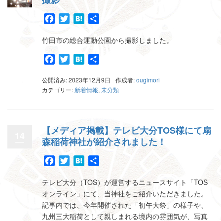
Facebook
Twitter
Hatena
共
有
竹田市の総合運動公園から撮影しました。
Facebook
Twitter
Hatena
共
有
公開済み: 2023年12月9日
作成者:
ougimori
カテゴリー:
新着情報
,
未分類
【メディア掲載】テレビ大分TOS様にて扇
14
森稲荷神社が紹介されました！
Facebook
Twitter
Hatena
共
有
テレビ大分（TOS）が運営するニュースサイト「TOS
オンライン」にて、当神社をご紹介いただきました。
記事内では、今年開催された「初午大祭」の様子や、
九州三大稲荷として親しまれる境内の雰囲気が、写真