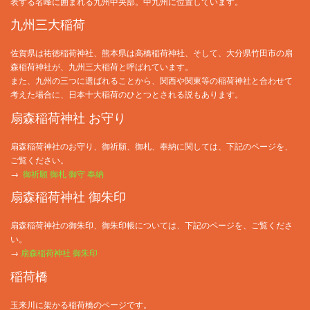
表する名峰に囲まれる九州中央部。中九州に位置しています。
九州三大稲荷
佐賀県は祐徳稲荷神社、熊本県は高橋稲荷神社、そして、大分県竹田市の扇
森稲荷神社が、九州三大稲荷と呼ばれています。
また、九州の三つに選ばれることから、関西や関東等の稲荷神社と合わせて
考えた場合に、日本十大稲荷のひとつとされる説もあります。
扇森稲荷神社 お守り
扇森稲荷神社のお守り、御祈願、御札、奉納に関しては、下記のページを、
ご覧ください。
→
御祈願 御札 御守 奉納
扇森稲荷神社 御朱印
扇森稲荷神社の御朱印、御朱印帳については、下記のページを、ご覧くださ
い。
→
扇森稲荷神社 御朱印
稲荷橋
玉来川に架かる稲荷橋のページです。